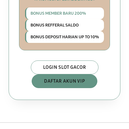
BONUS MEMBER BARU 200%
BONUS REFFERAL SALDO
BONUS DEPOSIT HARIAN UP TO 10%
LOGIN SLOT GACOR
DAFTAR AKUN VIP
Layer Popup Close