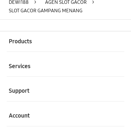
DEWI188
>
AGEN SLOT GACOR
>
SLOT GACOR GAMPANG MENANG
Buka
Footer Navigation
Products
Buka
Services
Buka
Support
Buka
Account
Buka