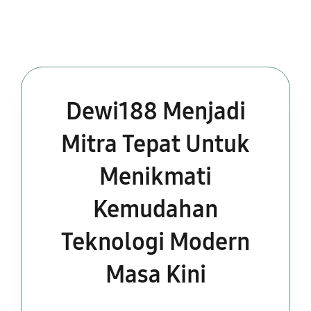
Dewi188 Menjadi
Mitra Tepat Untuk
Menikmati
Kemudahan
Teknologi Modern
Masa Kini